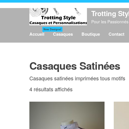
Aller
au
Trotting Sty
contenu
Pour les Passionnés 
New Designs!
Accueil
Casaques
Boutique
Contact
Casaques Satinées
Casaques satinées imprimées tous motifs
4 résultats affichés