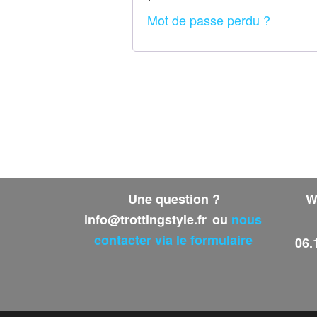
Mot de passe perdu ?
Une question ?
W
info@trottingstyle.fr
ou
nous
contacter via le formulaire
06.