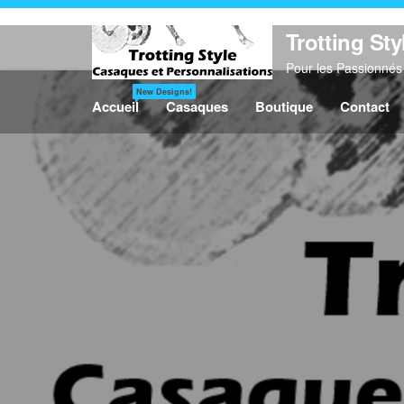
Trotting Sty
Pour les Passionnés 
New Designs!
Accueil
Casaques
Boutique
Contact