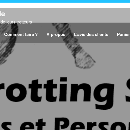
le
de leurs trotteurs
Comment faire ?
A propos
L’avis des clients
Panier